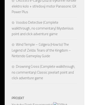
CRUSSIS e-Largo (2025) Výkonné horské
elektro kolo + středový motor Panasonic GX
Power Plus
Voodoo Detective (Complete
walkthrough, no commentary) Mysterious
point and click adventure game
Wind Temple – Colgera (How to) The
Legend of Zelda: Tears of the Kingdom –
Nintendo Gameplay Guide
Drowning Cross (Complete walkthrough,
no commentary) Classic pixelart point and
click adventure game
PROJEKT
Youtube Rank Experimental