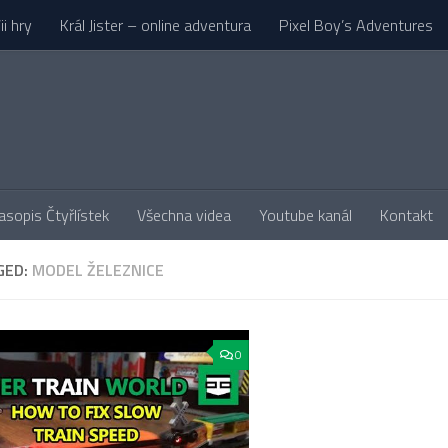
i hry
Král Jister – online adventura
Pixel Boy’s Adventures
asopis Čtyřlístek
Všechna videa
Youtube kanál
Kontakt
GED:
MODEL ŽELEZNICE
0