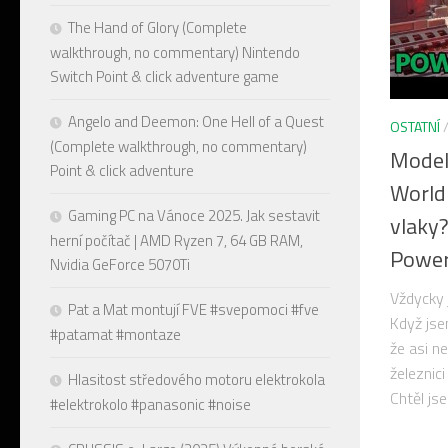
The Hand of Glory (Complete
walkthrough, no commentary) Nintendo
Switch Point & click adventure game
Angelo and Deemon: One Hell of a Quest
OSTATNÍ
(Complete walkthrough, no commentary)
Model
Point & click adventure
World
Gaming PC na Vánoce 2025. Jak sestavit
vlaky
herní počítač | AMD Ryzen 7, 64 GB RAM,
Power
Nvidia GeForce 5070Ti
Vždycky 
Pat a Mat montují FVE #svepomoci #fve
Když jsem
#patamat #montaze
že asi n
železnic
Hlasitost středového motoru elektrokola
Chtěl jse
#elektrokolo #panasonic #noise