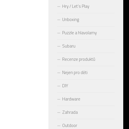
Hry / Let’s Play
Unboxing
Puzzle a hlavolamy
Subaru
Recenze produktů
Nejen pro děti
DIY
Hardware
Zahrada
Outdoor