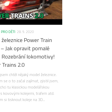
/
PRO DĚTI
28. 9. 2020
 železnice Power Train
 – Jak opravit pomalé
? Rozebrání lokomotivy!
 Trains 2.0
jsem chtěl nějaký model železnice.
 se o to začal zajímat, zjistil jsem,
echci tu klasickou modelářskou
i s kovovými kolejemi, trafem atd.
m si tisknout koleje na 3D...