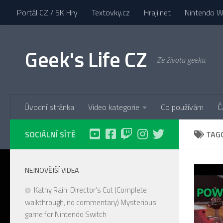
Portál CZ / SK Hry
Textovky.cz
Hraji.net
Nintendo Wi
Skip to content
Geek's Life CZ
Ze života geeka.
Úvodní stránka
Video kategorie
Co používám
Č
SOCIÁLNÍ SÍTĚ
TAG
NEJNOVĚJŠÍ VIDEA
Kathy Rain: Director’s Cut (Complete
walkthrough, no commentary) Mysterious
game for Nintendo Switch