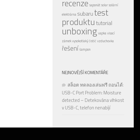
recenze
saponát
solar
solární
test
subaru
elektrárna
produktu
tutorial
unboxing
vapka
visací
zámek
vysokotlaký čistič
vzduchovka
řešení
šampon
NEJNOVĚJŠÍ KOMENTÁŘE
สล็อต ทดลองเล่นฟรี ถอนได้
:
USB-C Port Problem: Moisture
detected – Detekována vlhkost
v USB-C, telefon nenabíjí