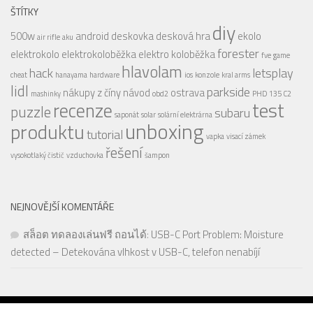
ŠTÍTKY
diy
500w
android
deskovka
desková hra
ekolo
air rifle
aku
forester
elektrokolo
elektrokoloběžka
elektro koloběžka
fve
game
hlavolam
hack
letsplay
cheat
hanayama
hardware
ios
konzole
kral arms
lidl
parkside
nákupy z číny
návod
ostrava
mashinky
obd2
PHD 135 C2
test
recenze
puzzle
subaru
saponát
solar
solární elektrárna
unboxing
produktu
tutorial
vapka
visací zámek
řešení
vysokotlaký čistič
vzduchovka
šampon
NEJNOVĚJŠÍ KOMENTÁŘE
สล็อต ทดลองเล่นฟรี ถอนได้
:
USB-C Port Problem: Moisture
detected – Detekována vlhkost v USB-C, telefon nenabíjí