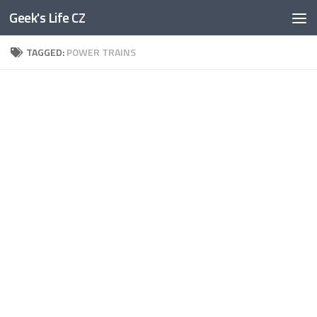
Geek's Life CZ
Skip to content
TAGGED:
POWER TRAINS