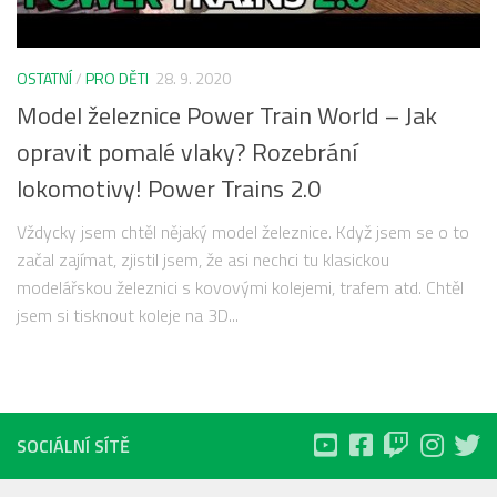
OSTATNÍ
/
PRO DĚTI
28. 9. 2020
Model železnice Power Train World – Jak
opravit pomalé vlaky? Rozebrání
lokomotivy! Power Trains 2.0
Vždycky jsem chtěl nějaký model železnice. Když jsem se o to
začal zajímat, zjistil jsem, že asi nechci tu klasickou
modelářskou železnici s kovovými kolejemi, trafem atd. Chtěl
jsem si tisknout koleje na 3D...
SOCIÁLNÍ SÍTĚ