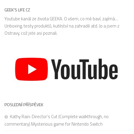
GEEK’S LIFE CZ
Youtube kanál ze života GEEKA. O všem, co mě baví, zajímá…
Unboxing, testy produktů, kutilství na zahradě atd. Jo a jsem z
Ostravy, což jste asi poznali.
POSLEDNÍ PŘÍSPĚVEK
Kathy Rain: Director’s Cut (Complete walkthrough, no
commentary) Mysterious game for Nintendo Switch