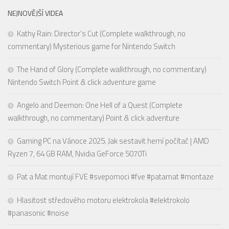
NEJNOVĚJŠÍ VIDEA
Kathy Rain: Director’s Cut (Complete walkthrough, no
commentary) Mysterious game for Nintendo Switch
The Hand of Glory (Complete walkthrough, no commentary)
Nintendo Switch Point & click adventure game
Angelo and Deemon: One Hell of a Quest (Complete
walkthrough, no commentary) Point & click adventure
Gaming PC na Vánoce 2025. Jak sestavit herní počítač | AMD
Ryzen 7, 64 GB RAM, Nvidia GeForce 5070Ti
Pat a Mat montují FVE #svepomoci #fve #patamat #montaze
Hlasitost středového motoru elektrokola #elektrokolo
#panasonic #noise